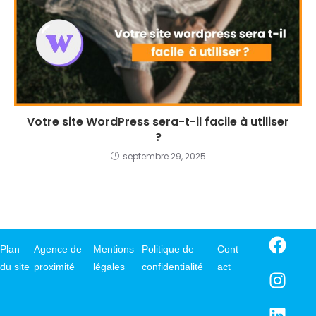
Votre site WordPress sera-t-il facile à utiliser
?
septembre 29, 2025
Plan
Agence de
Mentions
Politique de
Cont
du site
proximité
légales
confidentialité
act