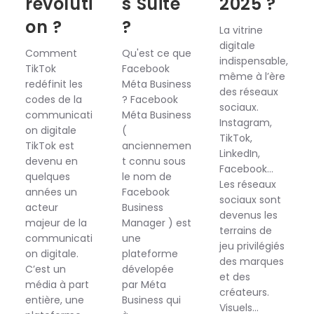
révoluti
s Suite
2025 ?
on ?
?
La vitrine
digitale
Comment
Qu'est ce que
indispensable,
TikTok
Facebook
même à l’ère
redéfinit les
Méta Business
des réseaux
codes de la
? Facebook
sociaux.
communicati
Méta Business
Instagram,
on digitale
(
TikTok,
TikTok est
anciennemen
LinkedIn,
devenu en
t connu sous
Facebook…
quelques
le nom de
Les réseaux
années un
Facebook
sociaux sont
acteur
Business
devenus les
majeur de la
Manager ) est
terrains de
communicati
une
jeu privilégiés
on digitale.
plateforme
des marques
C’est un
dévelopée
et des
média à part
par Méta
créateurs.
entière, une
Business qui
Visuels…