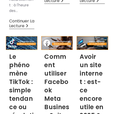
Lecture
Lecture
t : à l'heure
des…
Continuer La
Lecture
Le
Comm
Avoir
phéno
ent
un site
mène
utiliser
interne
TikTok :
Facebo
t : est-
simple
ok
ce
tendan
Meta
encore
ce ou
Busines
utile en