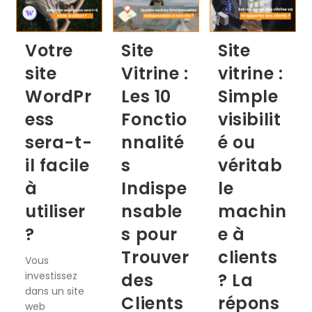
Votre
Site
Site
site
Vitrine :
vitrine :
WordPr
Les 10
Simple
ess
Fonctio
visibilit
sera-t-
nnalité
é ou
il facile
s
véritab
à
Indispe
le
utiliser
nsable
machin
?
s pour
e à
Trouver
clients
Vous
investissez
des
? La
dans un site
Clients
répons
web