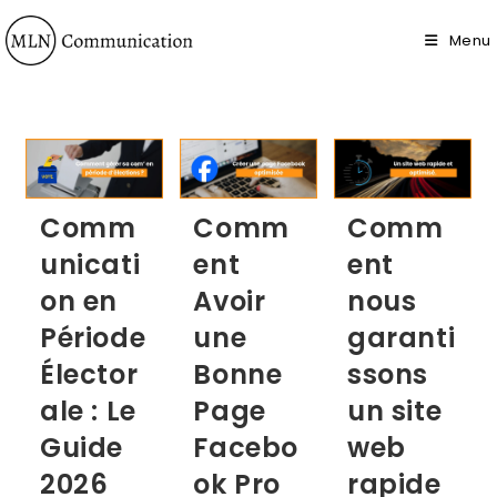
Menu
Comm
Comm
Comm
unicati
ent
ent
on en
Avoir
nous
Période
une
garanti
Élector
Bonne
ssons
ale : Le
Page
un site
Guide
Facebo
web
2026
ok Pro
rapide