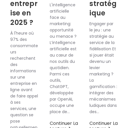
entrepr
stratég
L'intelligence
ise en
artificielle
ique
face au
2025 ?
marketing:
Engager par
opportunité
le jeu : une
À l'heure où
ou menace ?
stratégie au
97% des
L’intelligence
service de la
consommate
artificielle est
fidélisation Et
urs
au cœur de
si jouer était
recherchent
nos outils du
devenu un
des
quotidien.
levier
informations
Parmi ces
marketing ?
sur une
outils,
La
entreprise en
ChatGPT,
gamification :
ligne avant
développée
intégrer des
de faire appel
par OpenAI,
mécanismes
à ses
occupe une
ludiques dans
services, une
place de…
des…
question se
pose
Continuer La
Continuer La
naturellemen