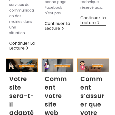
bonne page
technique
services de
Facebook
réservé aux…
communicati
n'est pas…
on des
Continuer La
mairies dans
Lecture
Continuer La
une
Lecture
situation…
Continuer La
Lecture
Votre
Comm
Comm
site
ent
ent
sera-t-
votre
s’assur
il
site
er que
adapté
web
votre