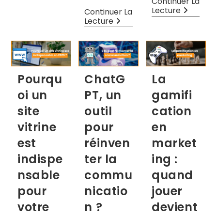
Continuer La
Lecture
Continuer La
Lecture
Pourqu
ChatG
La
oi un
PT, un
gamifi
site
outil
cation
vitrine
pour
en
est
réinven
market
indispe
ter la
ing :
nsable
commu
quand
pour
nicatio
jouer
votre
n ?
devient